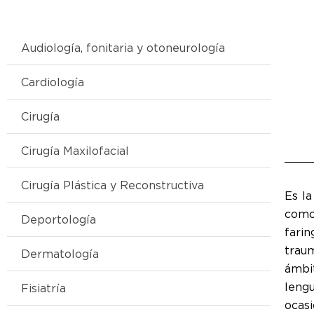
Audiología, fonitaria y otoneurología
Cardiología
Cirugía
Cirugía Maxilofacial
Cirugía Plástica y Reconstructiva
Es la
como 
Deportología
fari
traum
Dermatología
ámbi
lengu
Fisiatría
ocas